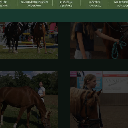
Unser Verein
Ge
Unser Leitbild
RF
Unser Team
e.
Vereinshistorie
Au
30