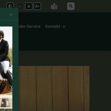
A-
A
A+
Close
×
g
Mitglieder-Service
Kontakt