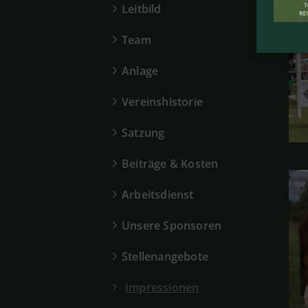
Leitbild
Reitsport
Team
Unsere Schulpferde
Reitunterricht
Anlage
Voltigierunterricht
Vereinshistorie
Satzung
Beiträge & Kosten
Arbeitsdienst
Unsere Sponsoren
Stellenangebote
Impressionen