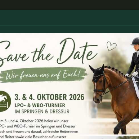
 Verein
News
Pferdesport
Boxenvermietun
Impressionen
Impressionen 2025