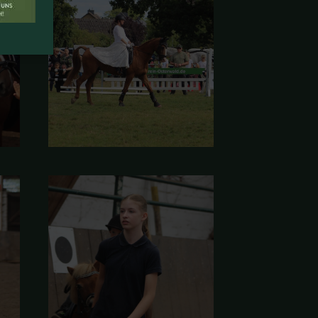
schäftsstelle
V „St. Georg“ Osterwald u.U.
V.
f der Brokel 34
826 Garbsen
info@reitverein-osterwald.de