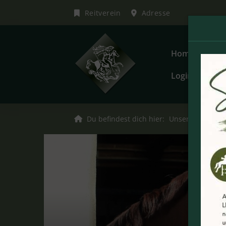
Reitverein
Adresse
Home
Unser
Login
Du befindest dich hier:
Unser Verein