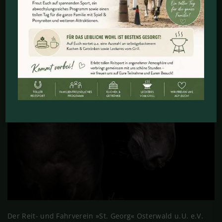
Der Reit- und Fahrverein »St. Georg« Osterwald u.U. e.V.